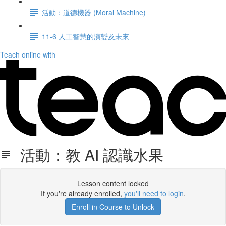
活動：道德機器 (Moral Machine)
11-6 人工智慧的演變及未來
Teach online with
活動：教 AI 認識水果
Lesson content locked
If you're already enrolled,
you'll need to login
.
Enroll in Course to Unlock